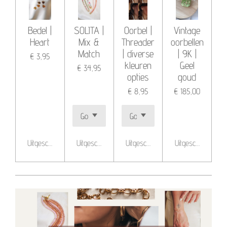
Bedel |
SOLITA |
Oorbel |
Vintage
Heart
Mix &
Threader
oorbellen
Match
| diverse
| 9K |
€ 3,95
kleuren
Geel
€ 34,95
opties
goud
€ 8,95
€ 185,00
Uitgeschakeld
Uitgeschakeld
Uitgeschakeld
Uitgeschakeld