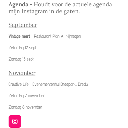
Agenda -
Houdt voor de actuele agenda
mijn Instagram in de gaten.
September
Vintage mert
- Restaurant Plan_A, Nijmegen
Zaterdag 12 sept
Zondag 13 sept
November
Creative Life
- Evenementenhal Breepark, Breda
Zaterdag 7 november
Zondag 8 november
I