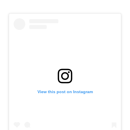
n
s
t
a
g
r
a
m
View this post on Instagram