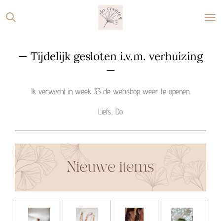
Ga
direct
naar
de
— Tijdelijk gesloten i.v.m. verhuizing
hoofdinhoud
—
Ik verwacht in week 33 de webshop weer te openen.
Liefs, Do