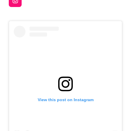
I
n
s
t
a
g
r
a
m
View this post on Instagram