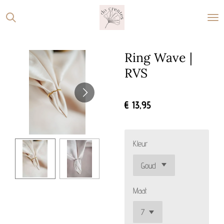
Ga
direct
naar
de
Ring Wave |
hoofdinhoud
RVS
€ 13,95
Kleur
Maat