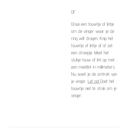
OF
Draai een touwtje of lintje
om de vinger waar je de
ring wilt dragen. Knip het
touwtje of lintje af of zet
een streepje. Meet het
stukje touw of lint op met
een meetlint in millimeters.
Nu weet je de omtrek van
je vinger.
Let op!
Doet het
touwtje niet tè strak om je
vinger.