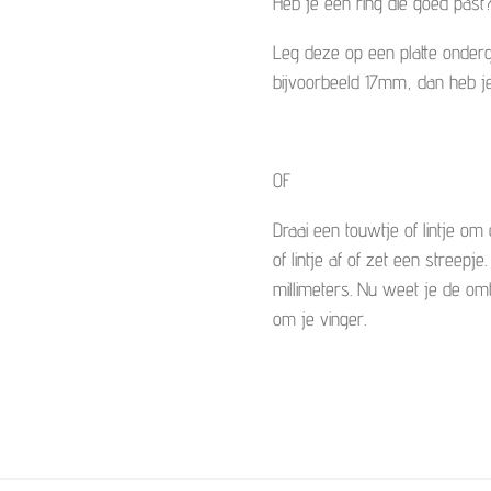
Heb je een ring die goed past
Leg deze op een platte onde
bijvoorbeeld 17mm, dan heb je
OF
Draai een touwtje of lintje om
of lintje af of zet een streepje
millimeters. Nu weet je de om
om je vinger.