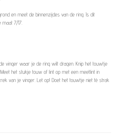
?
rgrond en meet de
binnenzijdes
van de ring. Is dit
 maat 7/17.
 de vinger waar je de ring wilt dragen. Knip het touwtje
. Meet het stukje touw of lint op met een meetlint in
trek van je vinger.
Let op!
Doet het touwtje niet tè strak