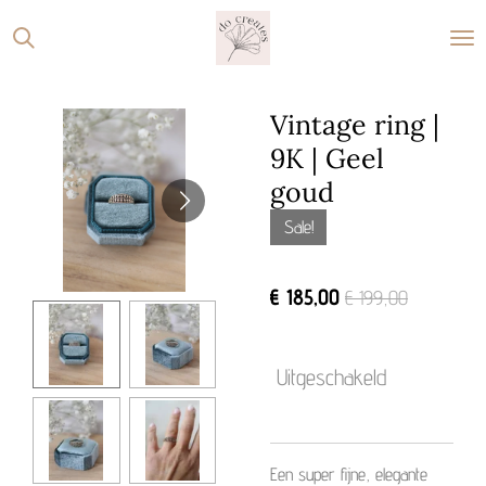
Ga
direct
naar
de
Vintage ring |
hoofdinhoud
9K | Geel
goud
Sale!
€ 185,00
€ 199,00
Uitgeschakeld
Een super fijne, elegante