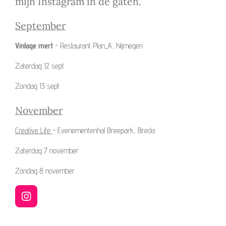
mijn Instagram in de gaten.
September
Vintage mert
- Restaurant Plan_A, Nijmegen
Zaterdag 12 sept
Zondag 13 sept
November
Creative Life
- Evenementenhal Breepark, Breda
Zaterdag 7 november
Zondag 8 november
I
n
s