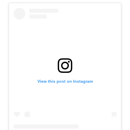
t
a
g
r
a
m
View this post on Instagram