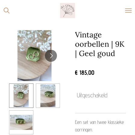
Ga
direct
naar
de
Vintage
hoofdinhoud
oorbellen | 9K
| Geel goud
€ 185,00
Uitgeschakeld
Een set van twee klassieke
oorringen.