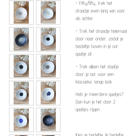
- Fifty/fifty, trek het
draadje even lang van voor
als achter.
- Trek het draadje helemaal
door naar onder, zodat je
bedeltje boven in je oor
gaatje zit.
- Trek alleen het staafje
door je oor voor een
klassieke, lange look.
Heb je meerdere gaatjes?
Dan kun je het door 2
gaatjes rijgen.
Kies je bedeltje. Je bedeltje