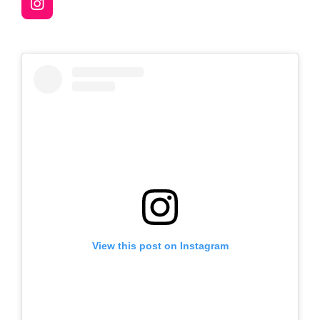
I
n
s
t
a
g
r
a
m
View this post on Instagram