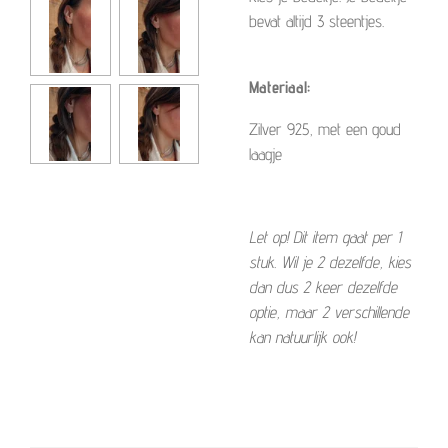
bevat altijd 3 steentjes.
Materiaal:
Zilver 925, met een goud
laagje
Let op! Dit item gaat per 1
stuk. Wil je 2 dezelfde, kies
dan dus 2 keer dezelfde
optie, maar 2 verschillende
kan natuurlijk ook!