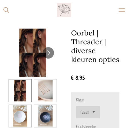
Ga
direct
naar
de
Oorbel |
hoofdinhoud
Threader |
diverse
kleuren opties
€ 8,95
Kleur
Edelsteentje