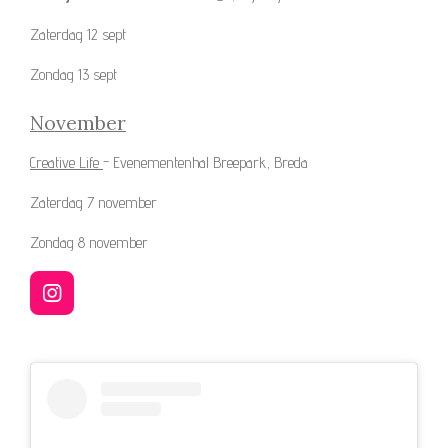
Zaterdag 12 sept
Zondag 13 sept
November
Creative Life
- Evenementenhal Breepark, Breda
Zaterdag 7 november
Zondag 8 november
I
n
s
t
a
g
r
a