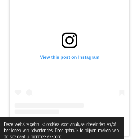
m
View this post on Instagram
Deze website gebruikt cookies voor analyse-doeleinden en/of
A post shared by Do Creates 🌿✨ Sieraden | Sieradenkistjes (@do.creates)
het tonen van advertenties. Door gebruik te blijven maken van
de site gaat u hiermee akkoord.