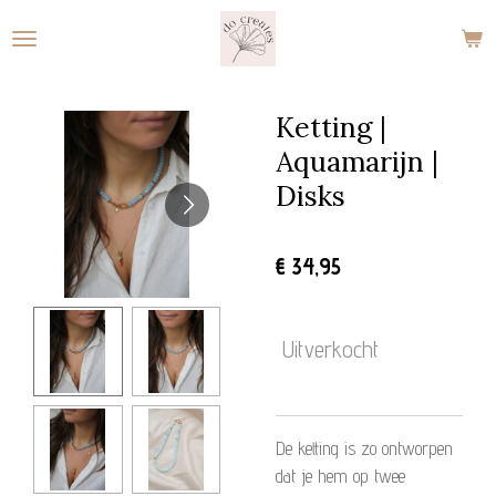
Ga
direct
naar
de
Ketting |
hoofdinhoud
Aquamarijn |
Disks
€ 34,95
Uitverkocht
De ketting is zo ontworpen
dat je hem op twee