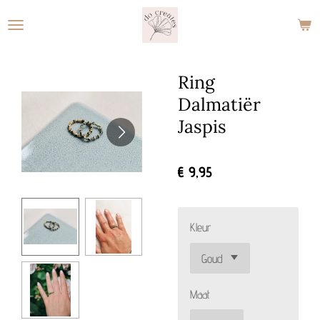
Ga
direct
naar
de
Ring
hoofdinhoud
Dalmatiër
Jaspis
€ 9,95
Kleur
Maat