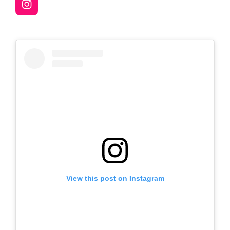
I
n
s
t
a
g
r
a
m
View this post on Instagram